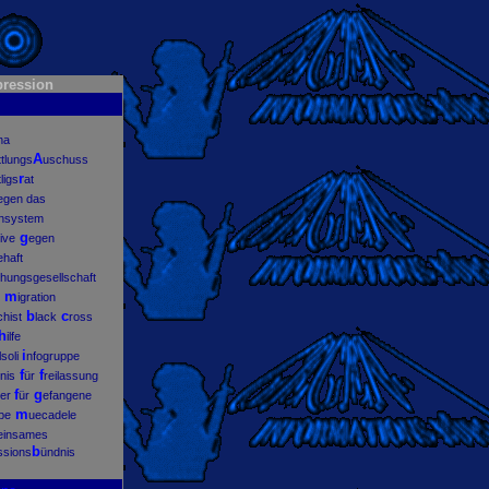
pression
ina
A
ttlungs
uschuss
r
ligs
at
egen das
ensystem
g
tive
egen
ehaft
hungsgesellschaft
m
igration
b
c
chist
lack
ross
h
ilfe
i
lsoli
nfogruppe
f
f
nis
ür
reilassung
f
g
her
ür
efangene
m
pe
uecadele
einsames
b
ssions
ündnis