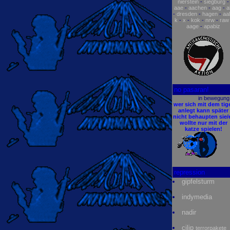
nierstein
-
siegburg
-
aae
-
aachen
-
aag
-
a
-
dresden
-
hagen
-
aal
k
-
x
-
kok
-
nrw
-
raw
aage
-
apabiz
no pasaran!
in bewegung.
wer sich mit dem tig
anlegt kann später
nicht behaupten sie/
wollte nur mit der
katze spielen!
repression
gipfelsturm
indymedia
nadir
cilip
terrorpakete