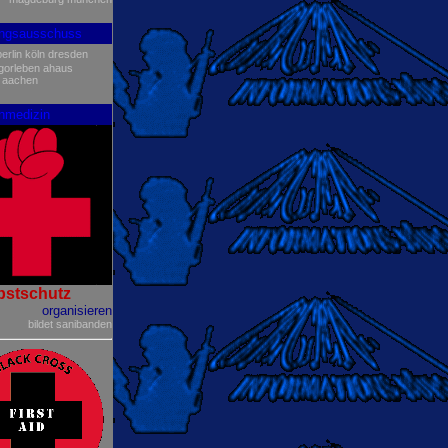
ungsausschuss
berlin
köln
dresden
gorleben
ahaus
aachen
nmedizin
bstschutz
organisieren
bildet sanibanden