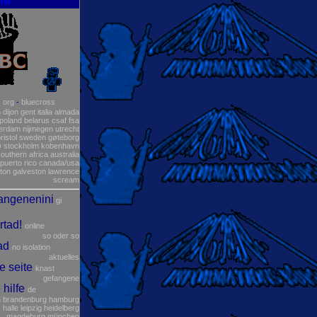
ene
c
org
-
bluecross
n
dijon
gent
italia
almada
poland
belarus
csaf
fsa
erdam
nijmegen
utrecht
ristol
sweden
gøteborg
ø
stockholm
kobenhavn
outhern africa
australia
puerto rico
canada/usa
ton
galveston
lawrence
scream
angenenini
gi
ertad!
online
so oder so
ad
no isolation
aktuelles
ke seite
knast
gefangene
 hilfe
de
n
brandenburg
hamburg
halle
leipzig
heidelberg
magdeburg
münchen