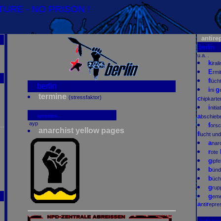
URE - NO PRISON !
antire
berlin
u.a...
k
iral
E
rmi
f
lücht
berlin
i
g
ni
termine
(stressfaktor)
c
hipkart
i
nitia
a
spezielles...
bschieb
ayp
f
orsc
anarchist yellow pages
f
lucht und
a
nar
r
ote
g
ipfe
b
ünd
b
üc
g
rup
g
em
a
r
nti
epre