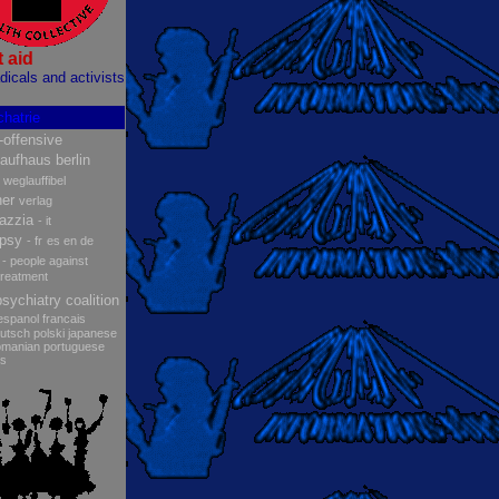
t aid
adicals and activists
chatrie
n-offensive
aufhaus berlin
weglauffibel
er
verlag
pazzia
- it
rpsy
- fr
es
en
de
- people against
treatment
psychiatry coalition
espanol
francais
utsch
polski
japanese
omanian
portuguese
ds