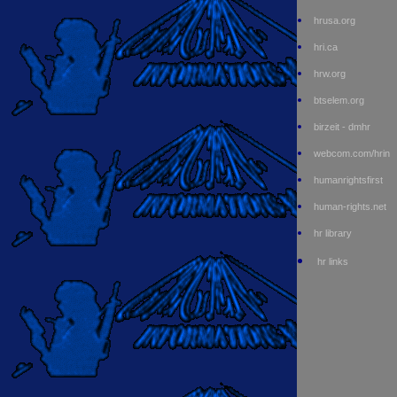
hrusa.org
hri.ca
hrw.org
btselem.org
birzeit - dmhr
webcom.com/hrin
humanrightsfirst
human-rights.net
hr library
hr links