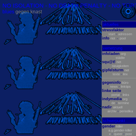
NO ISOLATION - NO DEATH PENALTY - NO TORT
blues
gegen knast
aktuelles
stressfaktor
start
-
adressen
info
riot
pool
-
vernetzung
infoladen
org
städte
squ@t!
net
neuigkeiten
gipfelsturm
net
texte
-
linx
gegeninfo
büro
news
-
linktips
linke seite
portal
-
links
indymedia
org
de
-
termine
nadir
aktuell
archiv
-
periodika
schwerpunkt
gender
killer
a.g.gender-killer
x
-
queer
-
post