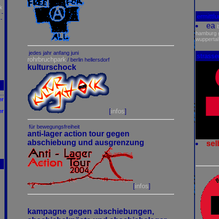
k
-
ermittl
-
ea
hamburg
wuppertal
jedes jahr anfang juni
strasse
rohrbruchpark
/ berlin hellersdorf
kulturschock
..
er
[
infos
]
er
für bewegungsfreiheit
anti-lager action tour gegen
abschiebung und ausgrenzung
sel
[
infos
]
kampagne gegen abschiebungen,