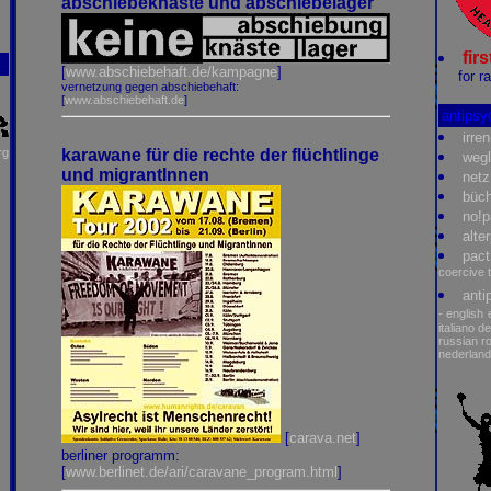
abschiebeknäste und abschiebelager
firs
[
www.abschiebehaft.de/kampagne
]
for r
vernetzung gegen abschiebehaft:
[
www.abschiebehaft.de
]
antipsy
irre
karawane für die rechte der flüchtlinge
rg
wegl
und migrantInnen
netz
büch
no!
alte
pact
coercive 
anti
- english
italiano
de
russian
r
nederlan
[
carava.net
]
berliner programm:
[
www.berlinet.de/ari/caravane_program.html
]