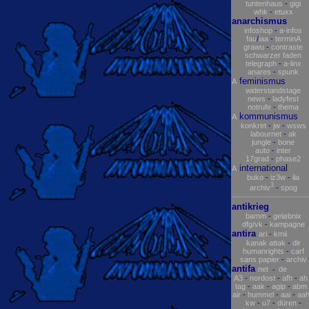
tuntenhaus
-
gigi
whk
-
etuxx
anarchismus
infoshop
-
a-infos
fau
/
iaa
-
terminA
grawu
-
contraste
schwarzer faden
telegraph
-
a-linx
anares
-
spunk
feminismus
A
widerstandstage
news
-
ladyfest
notrufe
-
thema
kommunismus
A
konkret
-
jw
-
wsws
labournet
-
ak
jungle
-
bone
auto
-
inter
17grad
-
phase2
international
A
buko
-
iz3w
-
ila
3
archiv
-
spog
antikrieg
bamm
-
geløbnix
dfg/vk
-
kampagne
antira
ari
-
kmii
kanak attak
-
dir
humanrights
-
carf
sans papier
-
archiv
antifa
net
de
-
A3
-
nordost
-
afh
-
ah
tag
-
aak
-
agip
-
abm
air
-
hummel
-
aai
-
aa
kw
-
u7
-
düren
-