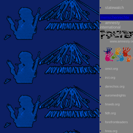
statewatch
menschenrechte
amnesty
international
www.amnesty.o
omct.org
irct.org
derechos.org
euromedrights
hrweb.org
fidh.org
forefrontleaders
hrea.org