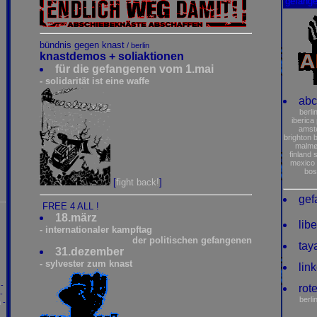
gefang
bündnis gegen knast
/ berlin
knastdemos + soliaktionen
für die gefangenen vom 1.mai
- solidarität ist eine waffe
ab
berli
iberica
amst
brighton
b
malm
finland
s
mexico
bos
[
fight back!
]
gef
FREE 4 ALL !
18.märz
lib
- internationaler kampftag
der politischen gefangenen
tay
31.dezember
- sylvester zum knast
lin
-
rote
-
berli
h
-