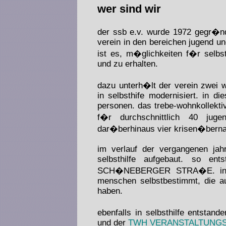
wer sind wir
der ssb e.v. wurde 1972 gegr�nd
verein in den bereichen jugend un
ist es, m�glichkeiten f�r selbs
und zu erhalten.
dazu unterh�lt der verein zwei 
in selbsthife modernisiert. in di
personen. das trebe-wohnkollekt
f�r durchschnittlich 40 jug
dar�berhinaus vier krisen�berna
im verlauf der vergangenen jahr
selbsthilfe aufgebaut. so ent
SCH�NEBERGER STRA�E. in dem 
menschen selbstbestimmt, die a
haben.
ebenfalls in selbsthilfe entst
und der
TWH VERANSTALTUNG