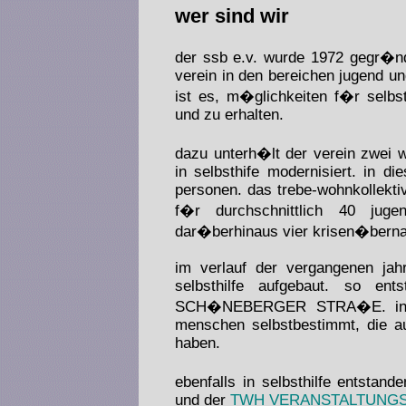
wer sind wir
der ssb e.v. wurde 1972 gegr�nd
verein in den bereichen jugend un
ist es, m�glichkeiten f�r selbs
und zu erhalten.
dazu unterh�lt der verein zwei 
in selbsthife modernisiert. in di
personen. das trebe-wohnkollekt
f�r durchschnittlich 40 jug
dar�berhinaus vier krisen�berna
im verlauf der vergangenen jahr
selbsthilfe aufgebaut. so ent
SCH�NEBERGER STRA�E. in dem 
menschen selbstbestimmt, die a
haben.
ebenfalls in selbsthilfe entst
und der
TWH VERANSTALTUNG