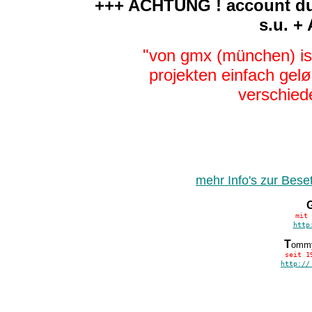
+++ ACHTUNG ! account dur
s.u. 
"von gmx (münchen) ist
projekten einfach gel
verschied
mehr Info's zur Bes
mit 
http
T
omm
seit 1
http:/